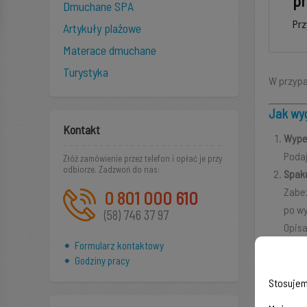
pr
Dmuchane SPA
Prz
Artykuły plażowe
Materace dmuchane
Turystyka
W przypa
Jak wy
Kontakt
Wypeł
Podaj
Złóż zamówienie przez telefon i opłać je przy
odbiorze. Zadzwoń do nas:
Spaku
Zabez
0 801 000 610
po wy
(58) 746 37 97
Opisa
Odeśl
Formularz kontaktowy
Godziny pracy
Polec
Oczek
Stosujem
Po ot