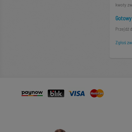
kwoty zw
Gotowy 
Przejdź d
Zgłoś zw