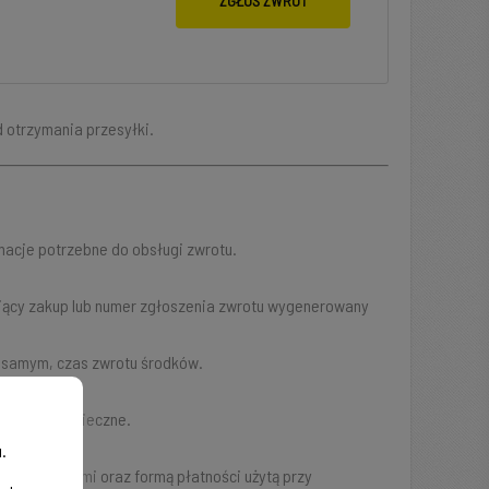
ZGŁOŚ ZWROT
 otrzymania przesyłki.
macje potrzebne do obsługi zwrotu.
ający zakup lub numer zgłoszenia zwrotu wygenerowany
m samym, czas zwrotu środków.
 jest to konieczne.
.
cymi zasadami oraz formą płatności użytą przy