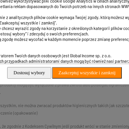
ównież wykorzystywać pliki cookie Google Analytics w celach analityczn
wieniu.
etlania reklam dopasowanych do Twoich potrzeb na innych stronach WW
to przygotować?
nie z analitycznych plików cookie wymaga Twojej zgody, którą możesz wy
„Zaakceptuj wszystkie i zamknij”.
r zamówienia,
ie chcesz wyrazić zgody na korzystanie z określonych kategorii plików co
Dostosuj wybory" i zdecyduj o swoich preferencjach.
 e-mail podany przy zakupie,
 zgodę możesz wycofać w każdym momencie poprzez zmianę preferencj
ukt wraz z kompletem otrzymanych elementów.
 pamiętać?
ratorem Twoich danych osobowych jest Global Income sp. z o.o.
h przypadkach administratorami danych mogą być również nasi partner
 odesłanie produktu w oryginalnym opakowaniu, jeżeli nadal je posiad
yć przesyłkę.
Dostosuj wybory
Zaakceptuj wszystkie i zamknij
 produkty mogą być wyłączone z prawa zwrotu albo podlegać ograniczenio
.
szystkim, nie można zwracać produktów higienicznych takich jak szczotec
czenie (opakowanie)
, że zgodnie z Kodeksem Cywilnym jeśli produkt wróci w stanie zmienio