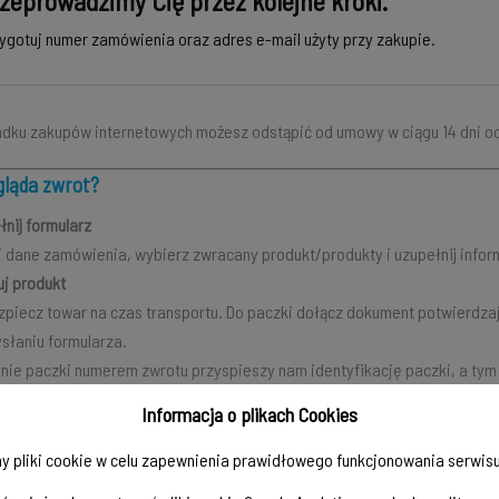
zeprowadzimy Cię przez kolejne kroki.
ygotuj numer zamówienia oraz adres e-mail użyty przy zakupie.
dku zakupów internetowych możesz odstąpić od umowy w ciągu 14 dni od
gląda zwrot?
nij formularz
 dane zamówienia, wybierz zwracany produkt/produkty i uzupełnij infor
j produkt
piecz towar na czas transportu. Do paczki dołącz dokument potwierdz
słaniu formularza.
nie paczki numerem zwrotu przyspieszy nam identyfikację paczki, a ty
ij przesyłkę
Informacja o plikach Cookies
amy skorzystanie z usługi Wygodne Zwroty do nadania zwrotu, jednak nie
uj na zwrot płatności
y pliki cookie w celu zapewnienia prawidłowego funkcjonowania serwisu
rzymaniu i sprawdzeniu przesyłki zwrócimy środki zgodnie z obowiązują