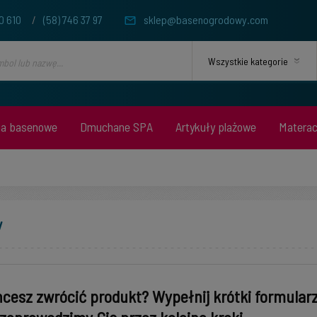
0 610
/
(58) 746 37 97
sklep@basenogrodowy.com
ia basenowe
Dmuchane SPA
Artykuły plażowe
Matera
y
cesz zwrócić produkt? Wypełnij krótki formular