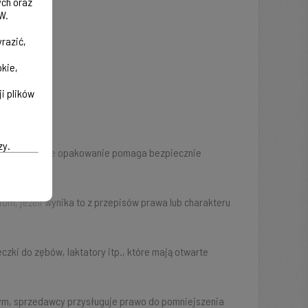
ych oraz
W.
razić,
okie,
i plików
zy.
asz. Oryginalne opakowanie pomaga bezpiecznie
m, jeżeli wynika to z przepisów prawa lub charakteru
zki do zębów, laktatory itp., które mają otwarte
nym, sprzedawcy przysługuje prawo do pomniejszenia