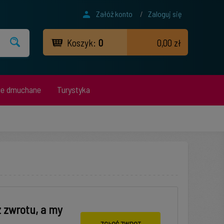
Załóż konto
/
Zaloguj się
Koszyk:
0
0,00 zł
ce dmuchane
Turystyka
z zwrotu, a my