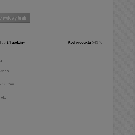
ł
do
24 godziny
Kod produktu
54370
u
 132 cm
282 litrów
 roku