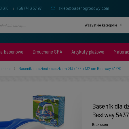
0 610
/
(58) 746 37 97
sklep@basenogrodowy.com
ia basenowe
Dmuchane SPA
Artykuły plażowe
Matera
uchane
Basenik dla dzieci z daszkiem 213 x 155 x 132 cm Bestway 54370
Basenik dla dz
Bestway 5437
Brak ocen