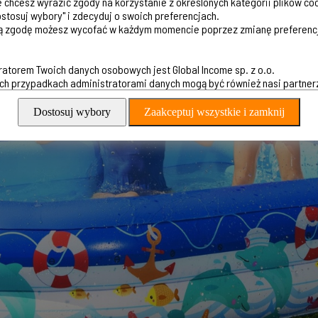
ie chcesz wyrazić zgody na korzystanie z określonych kategorii plików co
Dostosuj wybory" i zdecyduj o swoich preferencjach.
 zgodę możesz wycofać w każdym momencie poprzez zmianę preferencj
ratorem Twoich danych osobowych jest Global Income sp. z o.o.
h przypadkach administratorami danych mogą być również nasi partner
Dostosuj wybory
Zaakceptuj wszystkie i zamknij