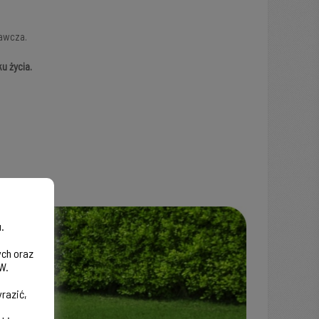
rawcza.
u życia.
.
ych oraz
W.
razić,