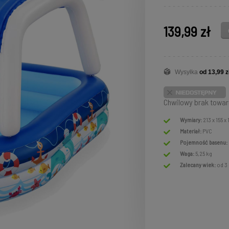
139,99 zł
Wysyłka
od 13,99 z
Chwilowy brak towar
Wymiary:
213 x 155 x
Materiał:
PVC
Pojemność basenu:
Waga:
5,25 kg
Zalecany wiek:
od 3