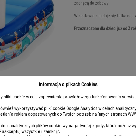
zachęcą do zabawy.
W zestawie znajduje się łatka nap
Przeznaczone dla dzieci już od 3 rok
Informacja o plikach Cookies
y pliki cookie w celu zapewnienia prawidłowego funkcjonowania serwisu
ównież wykorzystywać pliki cookie Google Analytics w celach analityczn
etlania reklam dopasowanych do Twoich potrzeb na innych stronach WW
nie z analitycznych plików cookie wymaga Twojej zgody, którą możesz wy
„Zaakceptuj wszystkie i zamknij”.