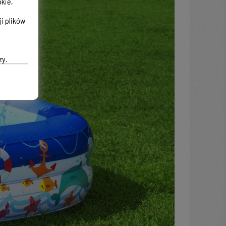
okie,
i plików
zy.