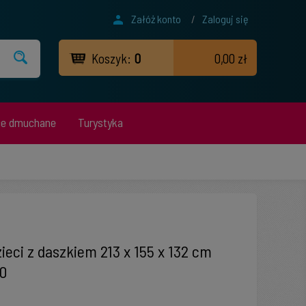
Załóż konto
/
Zaloguj się
Koszyk:
0
0,00 zł
ce dmuchane
Turystyka
ieci z daszkiem 213 x 155 x 132 cm
0