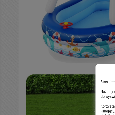
Stosujem
Możemy r
do wyświ
Korzysta
klikając 