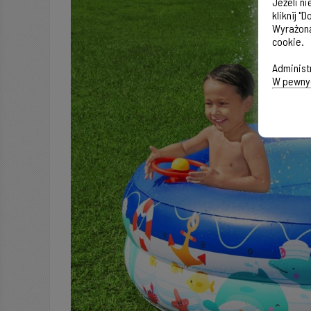
Jeżeli n
kliknij "
Wyrażoną
cookie.
Administ
W pewnyc